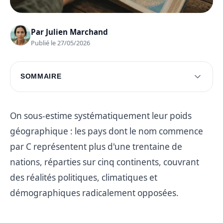
Par
Julien Marchand
Publié le 27/05/2026
SOMMAIRE
Découverte des pays par continent
Exploration des autres continents
On sous-estime systématiquement leur poids
géographique : les pays dont le nom commence
Questions fréquentes
par C représentent plus d'une trentaine de
nations, réparties sur cinq continents, couvrant
des réalités politiques, climatiques et
démographiques radicalement opposées.