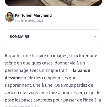
Par
Julien Marchand
Publié le 09/07/2026
SOMMAIRE
Les bases du dessin de BD
Création de personnages
Raconter une histoire en images, structurer une
scène en quelques cases, donner vie à un
Mise en page et narration
personnage avec un simple trait —
la bande
Finalisation et publication
dessinée
mêle des compétences qui
Questions fréquentes
s'apprennent, une à une. Que vous partiez de
zéro ou que vous cherchiez à progresser, ce guide
pose les bases concrètes pour passer de l'idée à la